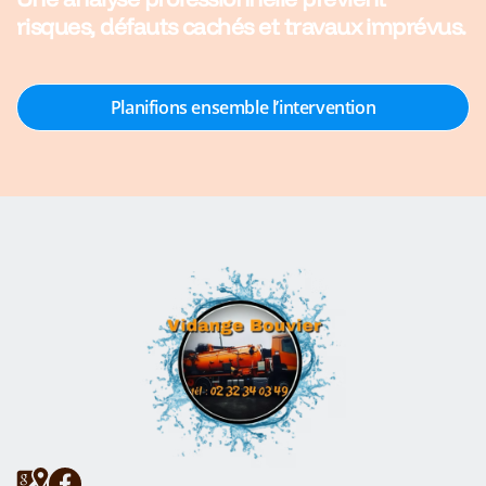
risques, défauts cachés et travaux imprévus.
Planifions ensemble l’intervention